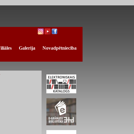
iliāles
Galerija
Novadpētniecība
Ž