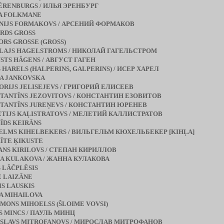
 ĒRENBURGS / ИЛЬЯ ЭРЕНБУРГ
A FOLKMANE
NIJS FORMAKOVS / АРСЕНИЙ ФОРМАКОВ
RDS GROSS
ORS GROSSE (GROSS)
LAJS HAGELSTROMS / НИКОЛАЙ ГАГЕЛЬСТРОМ
STS HĀGENS / АВГУСТ ГАГЕН
S HARELS (HALPERINS, GALPERINS) / ИСЕР ХАРЕЛ
JA JANKOVSKA
ORIJS JELISEJEVS / ГРИГОРИЙ ЕЛИСЕЕВ
TANTĪNS JEZOVITOVS / КОНСТАНТИН ЕЗОВИТОВ
TANTĪNS JUREŅEVS / КОНСТАНТИН ЮРЕНЕВ
TIJS KAĻISTRATOVS / МЕЛЕТИЙ КАЛЛИСТРАТОВ
ĪDS KEIRĀNS
ELMS KIHELBEKERS / ВИЛЬГЕЛЬМ КЮХЕЛЬБЕКЕР [KIHĻA]
ĪTE ĶIKUSTE
ANS KIRILOVS / СТЕПАН КИРИЛЛОВ
A KULAKOVA / ЖАННА КУЛАКОВА
S LĀČPLĒSIS
E LAIZĀNE
IS LAUSKIS
A MIHAILOVA
MONS MIHOELSS (ŠLOIME VOVSI)
S MINCS / ПАУЛЬ МИНЦ
SLAVS MITROFANOVS / МИРОСЛАВ МИТРОФАНОВ