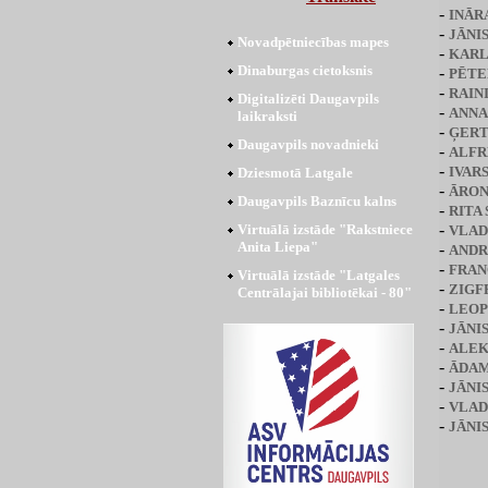
-
INĀR
-
JĀNI
Novadpētniecības mapes
-
KARL
Dinaburgas cietoksnis
-
PĒTE
-
RAINI
Digitalizēti Daugavpils
-
ANNA
laikraksti
-
ĢERT
Daugavpils novadnieki
-
ALFR
-
IVAR
Dziesmotā Latgale
-
ĀRON
Daugavpils Baznīcu kalns
-
RITA
-
Virtuālā izstāde "Rakstniece
VLAD
Anita Liepa"
-
ANDR
-
FRAN
Virtuālā izstāde "Latgales
-
ZIGF
Centrālajai bibliotēkai - 80"
-
LEOP
-
JĀNIS
-
ALEK
-
ĀDAM
-
JĀNI
-
VLAD
-
JĀNI