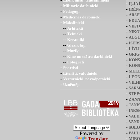
Ekonomisti, tautsaimnieki
-
IĻJA
-
Militārie darbinieki
-
IRĒN
-
Pedagogi
-
ARSĒ
-
Medicīnas darbinieki
-
EDUA
-
Mākslinieki
-
VIKT
--
Arhitekti
-
NIKO
--
Tēlnieki
-
AUGU
--
Keramiķi
-
ISER
--
Gleznotāji
-
LĪVI
--
Mūziķi
-
GRIG
--
Kino un teātra darbinieki
-
KONS
--
Fotogrāfi
-
KONS
-
Sportisti
-
MELE
-
Literāti, valodnieki
-
LEON
-
Vēsturnieki, novadpētnieki
-
VILH
-
Uzņēmēji
-
SARM
-
STEP
-
ŽANN
-
JĀNI
-
INES
-
VALD
-
VAND
-
SOLO
-
PAUL
Powered by
-
MIRO
Translate