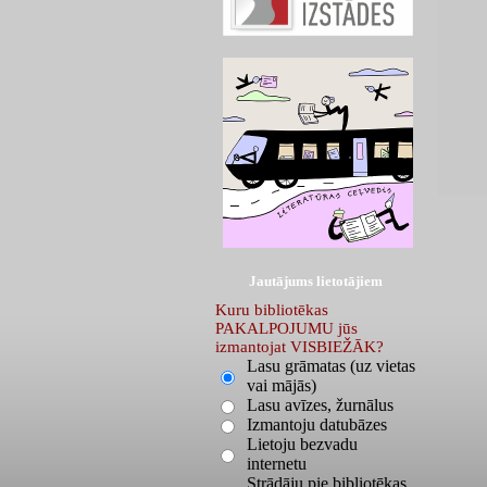
Jautājums lietotājiem
Kuru bibliotēkas
PAKALPOJUMU jūs
izmantojat VISBIEŽĀK?
Lasu grāmatas (uz vietas
vai mājās)
Lasu avīzes, žurnālus
Izmantoju datubāzes
Lietoju bezvadu
internetu
Strādāju pie bibliotēkas