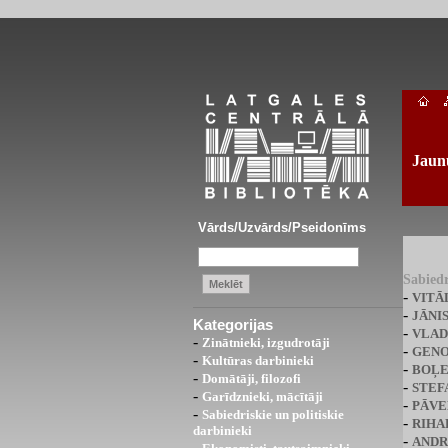
Jaun
Vārds/Uzvārds/Pseidonīms
Sabiedr
-
VITĀ
-
JĀNI
Kategorijas
-
VLAD
-
Zinātnieki, izgudrotāji
-
GENO
-
Kultūras darbinieki
-
BOĻE
-
Domātāji, filozofi
-
STEF
-
Garīdznieki, mācītāji
-
PĀVE
-
Sabiedriskie un politiskie
-
RIHA
darbinieki
-
ANDR
-