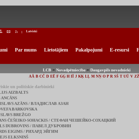
Latviski
l
umi
Par mums
Lietotājiem
Pakalpojumi
E-resursi
F
»
»
LCB
Novadpētniecība
Daugavpils novadnieki
AĀ
B
CČ
D
EĒ
F
GĢ
H
IĪ
J
KĶ
LĻ
M
NŅ
O
P
R
SŠ
T
UŪ
V
Z
iskie un politiskie darbinieki
LIJS AIZBALTS
S ANCĀNS
ISLAVS AZĀNS / ВЛАДИСЛАВ АЗАН
VEFA BARKOVSKA
SLAVS BREŽGO
ANS ČEŠEIKO-SOHACKIS / СТЕФАН ЧЕШЕЙКО-СОХАЦКИЙ
LS DUBROVINS / ПАВЕЛ ДУБРОВИН
RDS EIGIMS / РИХАРД ЭЙГИМ
EJS ELKSNIŅŠ