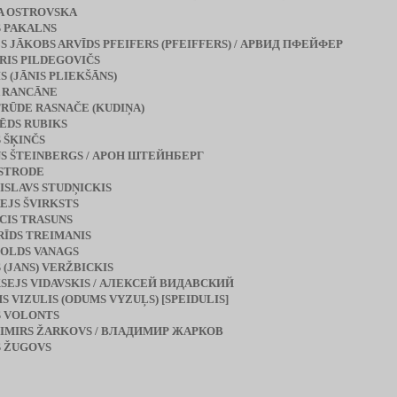
A OSTROVSKA
S PAKALNS
S JĀKOBS ARVĪDS PFEIFERS (PFEIFFERS) / АРВИД ПФЕЙФЕР
RIS PILDEGOVIČS
S (JĀNIS PLIEKŠĀNS)
 RANCĀNE
RŪDE RASNAČE (KUDIŅA)
ĒDS RUBIKS
S ŠĶINČS
S ŠTEINBERGS / АРОН ШТЕЙНБЕРГ
 STRODE
ISLAVS STUDŅICKIS
EJS ŠVIRKSTS
CIS TRASUNS
RĪDS TREIMANIS
OLDS VANAGS
 (JANS) VERŽBICKIS
SEJS VIDAVSKIS / АЛЕКСЕЙ ВИДАВСКИЙ
S VIZULIS (ODUMS VYZUĻS) [SPEIDULIS]
S VOLONTS
IMIRS ŽARKOVS / ВЛАДИМИР ЖАРКОВ
S ŽUGOVS