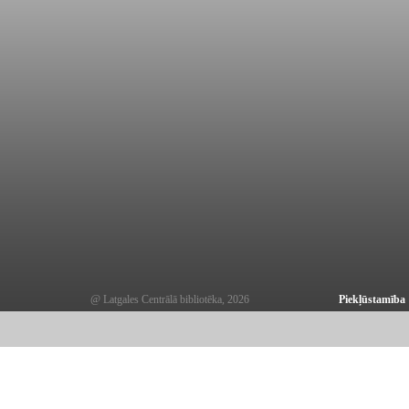
@ Latgales Centrālā bibliotēka, 2026
Piekļūstamība