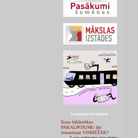
Jautājums lietotājiem
Kuru bibliotēkas
PAKALPOJUMU jūs
izmantojat VISBIEŽĀK?
Lasu grāmatas (uz vietas