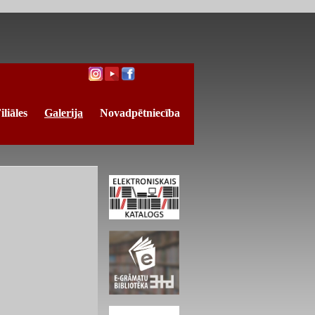
iliāles
Galerija
Novadpētniecība