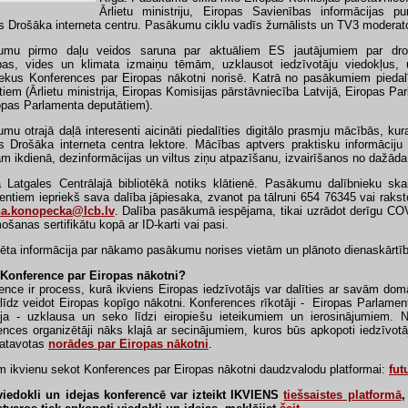
Ārlietu ministriju, Eiropas Savienības informācijas p
as Drošāka interneta centru. Pasākumu ciklu vadīs žurnālists un TV3 modera
umu pirmo daļu veidos saruna par aktuāliem ES jautājumiem par drošī
bas, vides un klimata izmaiņu tēmām, uzklausot iedzīvotāju viedokļus, u
iekus Konferences par Eiropas nākotni norisē. Katrā no pasākumiem piedal
tiem (Ārlietu ministrija, Eiropas Komisijas pārstāvniecība Latvijā, Eiropas Pa
opas Parlamenta deputātiem).
mu otrajā daļā interesenti aicināti piedalīties digitālo prasmju mācībās, ku
as Drošāka interneta centra lektore. Mācības aptvers praktisku informāciju p
ām ikdienā, dezinformācijas un viltus ziņu atpazīšanu, izvairīšanos no dažāda
 Latgales Centrālajā bibliotēkā notiks klātienē. Pasākumu dalībnieku skait
sentiem iepriekš sava dalība jāpiesaka, zvanot pa tālruni 654 76345 vai raks
na.konopecka@lcb.lv
. Dalība pasākumā iespējama, tikai uzrādot derīgu CO
ošanas sertifikātu kopā ar ID-karti vai pasi.
zēta informācija par nākamo pasākumu norises vietām un plānoto dienaskārt
 Konference par Eiropas nākotni?
ence ir process, kurā ikviens Eiropas iedzīvotājs var dalīties ar savām do
līdz veidot Eiropas kopīgo nākotni. Konferences rīkotāji - Eiropas Parlame
ja - uzklausa un seko līdzi eiropiešu ieteikumiem un ierosinājumiem.
ences organizētāji nāks klajā ar secinājumiem, kuros būs apkopoti iedzīvotāju
atavotas
norādes par Eiropas nākotni
.
m ikvienu sekot Konferences par Eiropas nākotni daudzvalodu platformai:
fut
iedokli un idejas konferencē var izteikt IKVIENS
tiešsaistes platformā
,