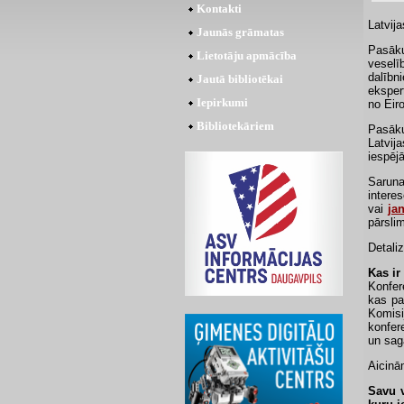
Kontakti
Latvij
Jaunās grāmatas
Pasāk
Lietotāju apmācība
veselī
dalībn
Jautā bibliotēkai
eksper
Iepirkumi
no Eir
Bibliotekāriem
Pasāku
Latvij
iespēj
Saruna
intere
vai
ja
pārslim
Detali
Kas ir
Konfer
kas pa
Komisi
konfer
un sag
Aicinā
Savu v