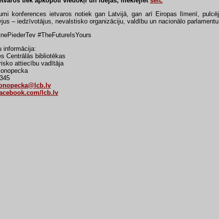
etvaros tiek apkopoti viedokļi un idejas, meklējiet
šeit.
mi konferences ietvaros notiek gan Latvijā, gan arī Eiropas līmenī, pulcēj
vjus – iedzīvotājus, nevalstisko organizāciju, valdību un nacionālo parlamentu
nePiederTev #TheFutureIsYours
 informācija:
es Centrālās bibliotēkas
isko attiecību vadītāja
Konopecka
345
konopecka@lcb.lv
acebook.com/lcb.lv