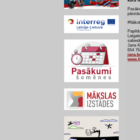
kuru i
Pasāku
pārstā
#Nākot
Papildu
Latgal
sabiedr
Jana 
654 76
jana.
www.f