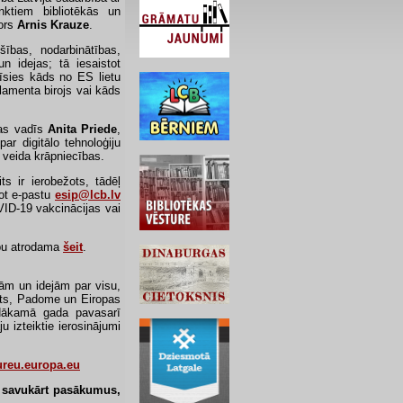
unktiem bibliotēkās un
tors
Arnis Krauze
.
bas, nodarbinātības,
n idejas; tā iesaistot
īsies kāds no ES lietu
rlamenta birojs vai kāds
ras vadīs
Anita Priede
,
ar digitālo tehnoloģiju
 veida krāpniecības.
s ir ierobežots, tādēļ
tot e-pastu
esip@lcb.lv
VID-19 vakcinācijas vai
ību atrodama
šeit
.
mām un idejām par visu,
nts, Padome un Eiropas
 Nākamā gada pavasarī
 izteiktie ierosinājumi
ureu.europa.eu
 savukārt pasākumus,