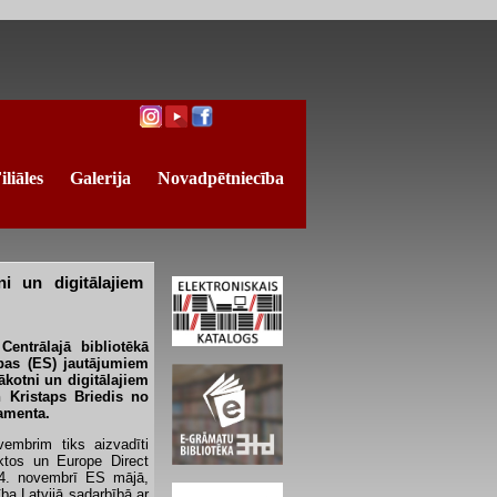
iliāles
Galerija
Novadpētniecība
i un digitālajiem
Centrālajā bibliotēkā
ības (ES) jautājumiem
ākotni un digitālajiem
n Kristaps Briedis no
tamenta.
embrim tiks aizvadīti
nktos un Europe Direct
 4. novembrī ES mājā,
ba Latvijā sadarbībā ar