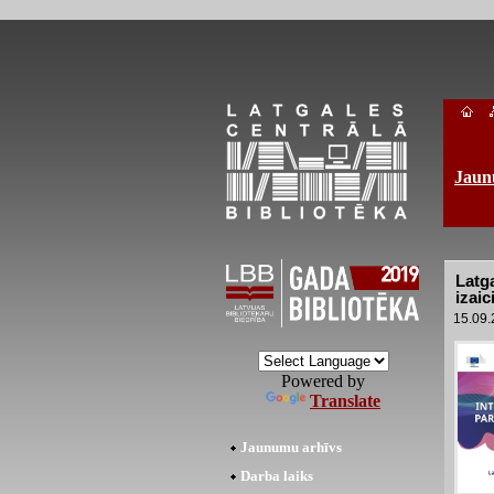
Jaun
Latg
izai
15.09
Powered by
Translate
Jaunumu arhīvs
Darba laiks