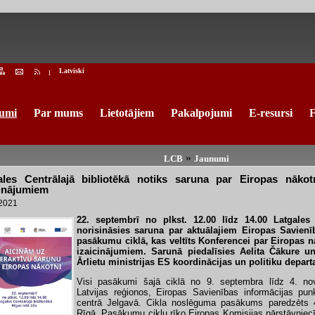
Latviski
l
umi
Par mums
Lietotājiem
Pakalpojumi
E-resursi
F
»
LCB
Jaunumi
ales Centrālajā bibliotēkā notiks saruna par Eiropas nākotn
cinājumiem
.2021
22. septembrī no plkst. 12.00 līdz 14.00 Latgales 
norisināsies saruna par aktuālajiem Eiropas Savien
pasākumu ciklā, kas veltīts Konferencei par Eiropas n
izaicinājumiem. Sarunā piedalīsies Aelita Čākure u
Ārlietu ministrijas ES koordinācijas un politiku depar
Visi pasākumi šajā ciklā no 9. septembra līdz 4. nov
Latvijas reģionos, Eiropas Savienības informācijas pu
centrā Jelgavā. Cikla noslēguma pasākums paredzēts
Rīgā. Pasākumu ciklu rīko Eiropas Komisijas pārstāvniecī