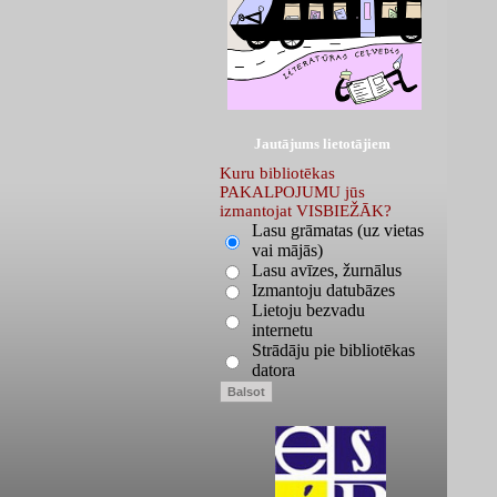
Jautājums lietotājiem
Kuru bibliotēkas
PAKALPOJUMU jūs
izmantojat VISBIEŽĀK?
Lasu grāmatas (uz vietas
vai mājās)
Lasu avīzes, žurnālus
Izmantoju datubāzes
Lietoju bezvadu
internetu
Strādāju pie bibliotēkas
datora