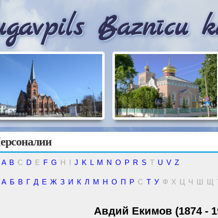
gavpils Baznīcu k
ерсоналии
A
B
C
D
E
F
G
H
I
J
K
L
M
N
O
P
R
S
T
U
V
Z
А
Б
В
Г
Д
Е
Ж
З
И
К
Л
М
Н
О
П
Р
С
Т
У
Ф
Х
Ц
Ч
Ш
Щ
Авдий Екимов (1874 - 1