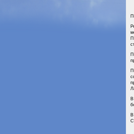
П
Р
м
П
с
П
п
П
с
п
Л
В
б
В
С