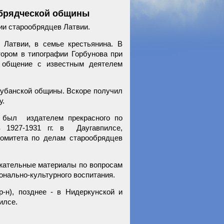
обрядческой общины
ии старообрядцев Латвии.
Латвии, в семье крестьянина. В
ором в типографии Горбунова при
 общение с известным деятелем
Лубанской общины. Вскоре получил
ну.
ч был издателем прекрасного по
в 1927-1931 гг. в Даугавпилсе,
омитета по делам старообрядцев
ржательные материалы по вопросам
онально-культурного воспитания.
-н), позднее - в Нидеркунской и
илсе.