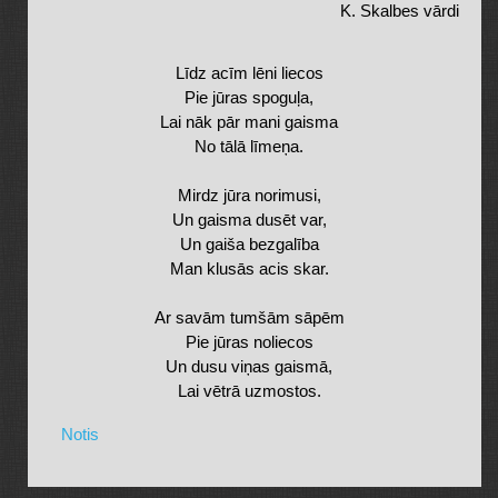
K. Skalbes vārdi
Līdz acīm lēni liecos
Pie jūras spoguļa,
Lai nāk pār mani gaisma
No tālā līmeņa.
Mirdz jūra norimusi,
Un gaisma dusēt var,
Un gaiša bezgalība
Man klusās acis skar.
Ar savām tumšām sāpēm
Pie jūras noliecos
Un dusu viņas gaismā,
Lai vētrā uzmostos.
Notis