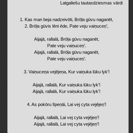
Latgaliešu tautasdziesmas vārdi
1. Kas man beja nadzeivōti, Brōļa gūvu naganēt,
2. Brōļa gūvis lēni ēde, Pate veju vaiņuceņ’,
Aijajā, rallalā, Brōļa gūvu naganēt,
Pate veju vaiņuceņ’.
Aijajā, rallalā, Brōļa gūvu naganēt,
Pate veju vaiņuceņ’.
3. Vaiņuceņa vejējeņa, Kur vaiņuka lūku lyk’!
Aijajā, rallalā, Kur vaiņuka lūku lyk’!
Aijajā, rallalā, Kur vaiņuka lūku lyk’!
4. As pokōru līpeņāi, Lai vej cyta vejējeņ’!
Aijajā, rallalā, Lai vej cyta vejējeņ’!
Aijajā, rallalā, Lai vej cyta vejējeņ’!