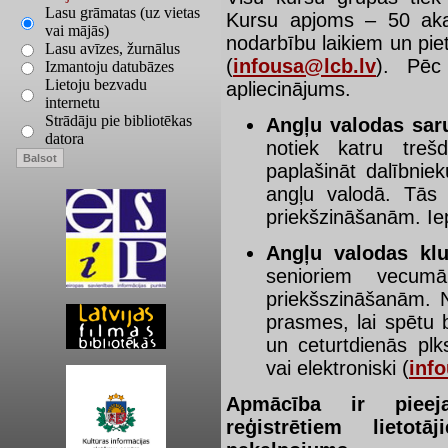
Lasu grāmatas (uz vietas
Kursu apjoms – 50 akad
vai mājās)
nodarbību laikiem un pie
Lasu avīzes, žurnālus
(
infousa@lcb.lv
). Pēc
Izmantoju datubāzes
Lietoju bezvadu
apliecinājums.
internetu
Strādāju pie bibliotēkas
Angļu valodas sar
datora
notiek katru treš
paplašināt dalībni
angļu valodā. Tās 
priekšzināšanām. Ie
Angļu valodas kl
senioriem vecum
priekšszināšanām. N
prasmes, lai spētu 
un ceturtdienās plk
vai elektroniski (
inf
Apmācība ir pieeja
reģistrētiem lieto