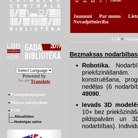
Latviski
l
Jaunumi
Par mums
Liet
Novadpētniecība
»
LCB
Pakalp
Bezmaksas nodarbības 
Robotika.
Nodarbī
priekšzināša
Powered by
konstruēšana, pro
Translate
nedēļas (6 nodarbīb
49090
.
Pamatpakalpojumi
Maksas pakalpojumi
Ievads 3D modelē
10+ bez priekšzinā
ESIP
Aktualitātes
pildspalvām un 3
Noderīgas saites
nodarbības). Individ