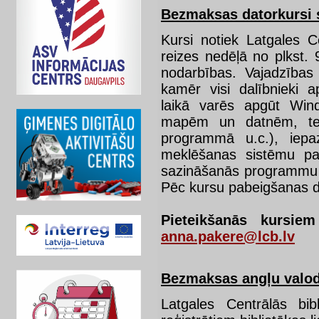
Bezmaksas datorkursi 
Kursi notiek Latgales C
reizes nedēļā no plkst. 
nodarbības. Vajadzības
kamēr visi dalībnieki
laikā varēs apgūt Win
mapēm un datnēm, tek
programmā u.c.), iepa
meklēšanas sistēmu pam
sazināšanās programmu S
Pēc kursu pabeigšanas d
Pieteikšanās kursiem
anna.pakere@lcb.lv
Bezmaksas angļu valod
Latgales Centrālās bib