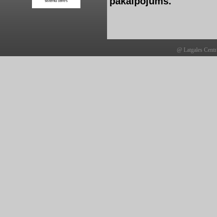
pakalpojums.
@ Latgales Centr