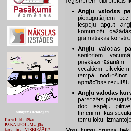
reģistrētiem bibliotēkas 
Angļu valodas pa
pieaugušajiem bez
iespēju apgūt ang
komunicēt dažādās
gramatiskas konstru
Angļu valodas pa
senioriem vecum
priekšszināšanām. 
vecākiem cilvēkiem
tempā, nodrošinot 
apmācības rezultāt
Angļu valodas kurs
paredzēts pieauguša
dod iespēju pilnv
līmenim), kas savukā
Jautājums lietotājiem
tēmu loku, izmantoj
Kuru bibliotēkas
PAKALPOJUMU jūs
Visu kursu grupas tiek
izmantojat VISBIEŽĀK?