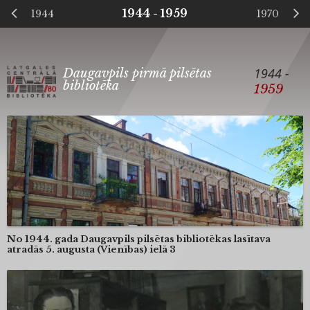
1944 - 1959
1944
1970
1944 -
Daugavpils pirmā pilsētas
bibliotēka
1959
No 1944. gada Daugavpils pilsētas bibliotēkas lasītava
atradās 5. augusta (Vienības) ielā 3