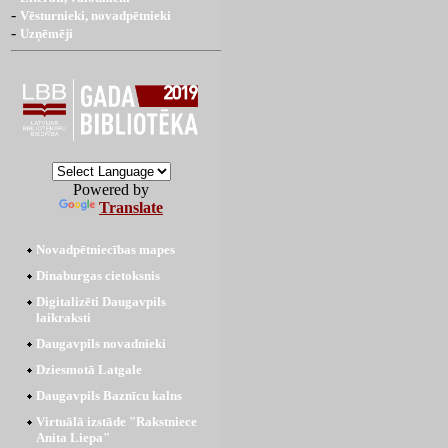
-
Vēsturnieki, novadpētnieki
-
Uzņēmēji
Powered by
Translate
Novadpētniecības mapes
Dinaburgas cietoksnis
Digitalizēti Daugavpils
laikraksti
Daugavpils novadnieki
Dziesmotā Latgale
Daugavpils Baznīcu kalns
Virtuālā izstāde "Rakstniece
Anita Liepa"