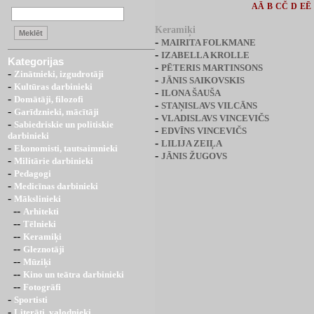
AĀ
B
CČ
D
EĒ
Keramiķi
-
MAIRITA FOLKMANE
-
IZABELLA KROLLE
Kategorijas
-
PĒTERIS MARTINSONS
-
Zinātnieki, izgudrotāji
-
JĀNIS SAIKOVSKIS
-
Kultūras darbinieki
-
ILONA ŠAUŠA
-
Domātāji, filozofi
-
STAŅISLAVS VILCĀNS
-
Garīdznieki, mācītāji
-
VLADISLAVS VINCEVIČS
-
Sabiedriskie un politiskie
-
EDVĪNS VINCEVIČS
darbinieki
-
LILIJA ZEIĻA
-
Ekonomisti, tautsaimnieki
-
JĀNIS ŽUGOVS
-
Militārie darbinieki
-
Pedagogi
-
Medicīnas darbinieki
-
Mākslinieki
--
Arhitekti
--
Tēlnieki
--
Keramiķi
--
Gleznotāji
--
Mūziķi
--
Kino un teātra darbinieki
--
Fotogrāfi
-
Sportisti
-
Literāti, valodnieki