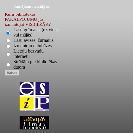
Jautājums lietotājiem
Kuru bibliotēkas
PAKALPOJUMU jūs
izmantojat VISBIEŽĀK?
Lasu grāmatas (uz vietas
vai mājās)
Lasu avīzes, žurnālus
Izmantoju datubāzes
Lietoju bezvadu
internetu
Strādāju pie bibliotēkas
datora