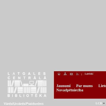
Latviski
l
Jaunumi
Par mums
Liet
Novadpētniecība
»
LCB
Vārds/Uzvārds/Pseidonīms