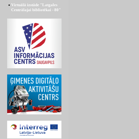
Virtuālā izstāde "Latgales
Centrālajai bibliotēkai - 80"